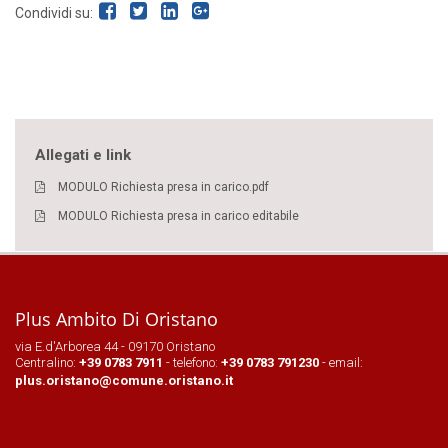
Condividi su:
Allegati e link
MODULO Richiesta presa in carico.pdf
MODULO Richiesta presa in carico editabile
Plus Ambito Di Oristano
via E.d'Arborea 44 - 09170 Oristano
Centralino:
+39 0783 7911
- telefono:
+39 0783 791230
- email:
plus.oristano@comune.oristano.it