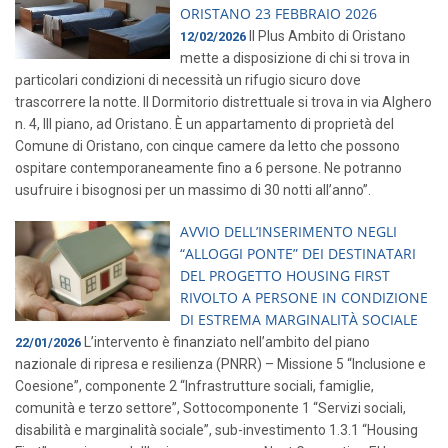
ORISTANO 23 FEBBRAIO 2026
Il Plus Ambito di Oristano
12/02/2026
mette a disposizione di chi si trova in
particolari condizioni di necessità un rifugio sicuro dove
trascorrere la notte. Il Dormitorio distrettuale si trova in via Alghero
n. 4, III piano, ad Oristano. È un appartamento di proprietà del
Comune di Oristano, con cinque camere da letto che possono
ospitare contemporaneamente fino a 6 persone. Ne potranno
usufruire i bisognosi per un massimo di 30 notti all’anno”.
AVVIO DELL’INSERIMENTO NEGLI
“ALLOGGI PONTE” DEI DESTINATARI
DEL PROGETTO HOUSING FIRST
RIVOLTO A PERSONE IN CONDIZIONE
DI ESTREMA MARGINALITÀ SOCIALE
L’intervento è finanziato nell’ambito del piano
22/01/2026
nazionale di ripresa e resilienza (PNRR) – Missione 5 “Inclusione e
Coesione”, componente 2 “Infrastrutture sociali, famiglie,
comunità e terzo settore”, Sottocomponente 1 “Servizi sociali,
disabilità e marginalità sociale”, sub-investimento 1.3.1 “Housing