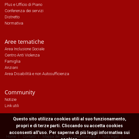
Plus e Ufficio di Piano
Conferenza dei servizi
Distretto
Normativa
Aree tematiche
Area Inclusione Sociale
Centro Anti Violenza
Famiglia
Anziani
Area Disabilità e non Autosufficienza
Community
Notizie
Link utili
Questo sito utilizza cookies utili al suo funzionamento,
propri e di terze parti. Cliccando su accetta cookies
acconsenti all'uso. Per saperne di più leggi
informativa sui
Home
|
Contatti
|
Mappa del sito
|
Area riservata
|
Note legali
|