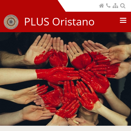
PLUS Oristano
Nav
com