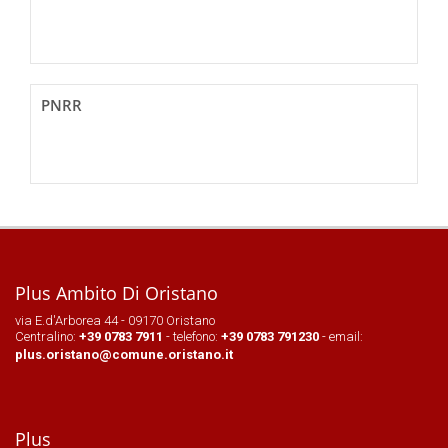
PNRR
Plus Ambito Di Oristano
via E.d'Arborea 44 - 09170 Oristano
Centralino:
+39 0783 7911
- telefono:
+39 0783 791230
- email:
plus.oristano@comune.oristano.it
Plus