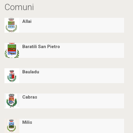
Comuni
Allai
Baratili San Pietro
Bauladu
Cabras
Milis