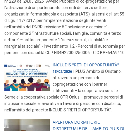
n° 229 del 24.03.2026 l’Avviso Pubblico di co-progettazione per
l’attivazione di un partenariato con enti del terzo settore,
organizzati in forma singola o associata (ATS), ai sensi dell’art.55
d. Lgs. 117/2017, per l’implementazione degli interventi
nell’ambito del PNRR, missione 5 “inclusione e coesione” -
componente 2 “infrastrutture sociali, famiglie, comunità e terzo
settore” – sottocomponente 1 “servizi sociali, disabilità e
marginalità sociale” - investimento 1.2 - Percorsi di autonomia per
persone con disabilità CUP H34H22000250006 - CIG BAF64A9410.
INCLUDIS "RETI DI OPPORTUNITÀ"
Il PLUS Ambito di Oristano,
13/02/2026
attraverso un percorso di
coprogettazione con i partner
istituzionali – la cooperativa sociale Il
Seme e la cooperativa sociale CTR Onlus – promuove percorsi di
inclusione sociale e lavorativa a favore di persone con disabilità,
nell’ambito del progetto INCLUDIS “RETI DI OPPORTUNITÀ”.
APERTURA DORMITORIO
DISTRETTUALE DELL'AMBITO PLUS DI